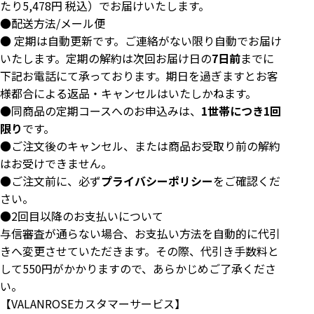
たり5,478円 税込）でお届けいたします。
●配送方法/メール便
● 定期は自動更新です。ご連絡がない限り自動でお届け
いたします。定期の解約は次回お届け日の
7日前
までに
下記お電話にて承っております。期日を過ぎますとお客
様都合による返品・キャンセルはいたしかねます。
●同商品の定期コースへのお申込みは、
1世帯につき1回
限り
です。
●ご注文後のキャンセル、または商品お受取り前の解約
はお受けできません。
●ご注文前に、必ず
プライバシーポリシー
をご確認くだ
さい。
●2回目以降のお支払いについて
与信審査が通らない場合、お支払い方法を自動的に代引
きへ変更させていただきます。その際、代引き手数料と
して550円がかかりますので、あらかじめご了承くださ
い。
【VALANROSEカスタマーサービス】