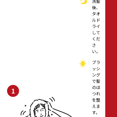
洗髪
後、
タオ
ルド
ライ
して
くだ
さ
い。
ブラ
ッシ
ング
で髪
のほ
1
つれ
を整
えま
す。