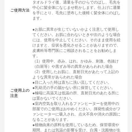
タオルドライ後、適量を手のひらでのばし、毛先を
中心に髪全体になじませ乾かします。仕上げに適量
ご使用方法
を手にとり、毛先に塗布した後軽く髪全体にのばし
ます。
●お肌に異常が生じていないかよく注意して使用し
てください。お肌に合わないときや次のような場合
には、使用を中止してください。そのまま使用を続
けますと、症状を悪化させることがありますので、
皮膚科等専門医にご相談されることをお勧めしま
す。
（1）使用中、赤み、はれ、かゆみ、刺激、色抜け
（白斑等）や黒ずみ等の異常があらわれた場合
（2）使用したお肌に、直射日光があたって上記の
ような異常があらわれた場合
●目に入った時は直ちに洗い流してください。
●乳幼児の手の届かない所に保管してください。
ご使用上の
●極端に高温又は低温の所、直射日光のあたる所に
注意
は置かないでください。
●室内空気を取り入れるファンヒーターを使用中の
部屋でのご使用はおやめください。揮発性成分がフ
ァンヒーターに吸入され、点火不良や消火の原因に
なることがあります。
●植物由来の原料を使用しているため、保管環境や
期間、または気温の影響を受け、白濁・沈殿物が生