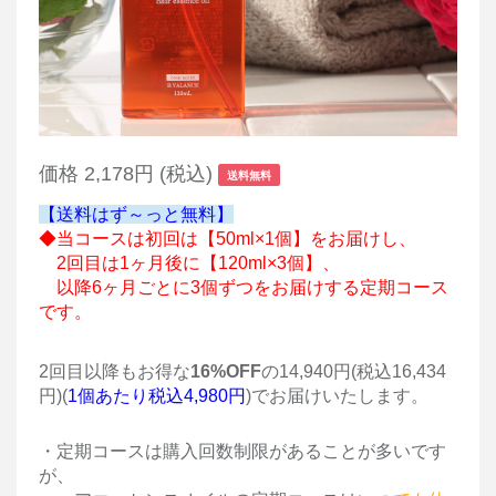
価格
2,178円
(
税込
)
送料無料
【送料はず～っと無料】
◆当コースは初回は【50ml×1
個
】をお届けし、
2回目は1ヶ月後に【120ml×3
個
】、
以降6ヶ月ごとに3
個
ずつをお届けする定期コース
です。
2回目以降もお得な
16%OFF
の14,940
円(税込16,434
円)(
1個あたり税込4,980円
)
でお届けいたします。
・定期コースは購入回数制限があることが多いです
が、