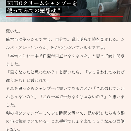
驚いた。
俺本当に使ったんですよ、自分で。疑心暗鬼で鏡を見ました。シ
ルバーグレーというか、色が少しついているんですよ。
「本当にこれ一本で白髪が目立たなくなった」と思って妻に聞き
ました。
「黒くなったと思わない？」と聞いたら、「少し言われてみれば
違うかも」と言われて。
それを思ったらシャンプーに書いてあることが「これ信じていい
んじゃないの？」「これ一本で十分なんじゃないの？」と思いま
した。
髪の毛をシャンプーして少し時間を置いて、洗い流したらもう髪
の毛に色がついている。これ手軽でしょ？楽でしょ？なんの面倒
もない。