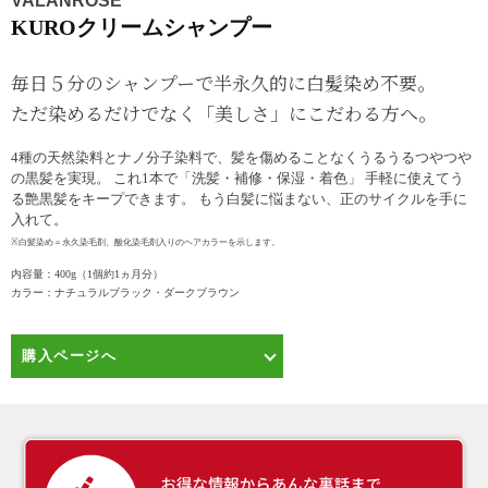
VALANROSE
KUROクリームシャンプー
毎日５分のシャンプーで半永久的に白髪染め不要。
ただ染めるだけでなく「美しさ」にこだわる方へ。
4種の天然染料とナノ分子染料で、髪を傷めることなくうるうるつやつや
の黒髪を実現。 これ1本で「洗髪・補修・保湿・着色」 手軽に使えてう
る艶黒髪をキープできます。 もう白髪に悩まない、正のサイクルを手に
入れて。
※白髪染め＝永久染毛剤、酸化染毛剤入りのヘアカラーを示します。
内容量：400g（1個約1ヵ月分）
カラー：ナチュラルブラック・ダークブラウン
購入ページへ